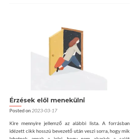
e
d
k
m
s
o
z
r
e
e
m
a
s
b
z
o
ö
u
g
t
é
M
b
o
ő
n
Érzések elől menekülni
l
d
Posted on
2023-03-17
a
t
Kire mennyire jellemző az alábbi lista. A forrásban
o
idézett cikk hosszú bevezető után veszi sorra, hogy mik
k
lehetnek annak a jelei, hogy nem akarjuk a saját