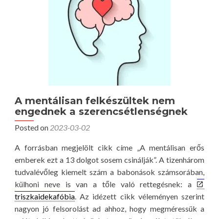
g
a
m
b
i
o
n
u
d
t
i
A
g
k
a
a
s
A mentálisan felkészültek nem
p
engednek a szerencsétlenségnek
z
c
é
Posted on
2023-03-02
s
g
o
A forrásban megjelölt cikk címe „A mentálisan erős
y
l
emberek ezt a 13 dolgot sosem csinálják”. A tizenhárom
e
a
tudvalévőleg kiemelt szám a babonások számsorában,
n
t
külhoni neve is van a tőle való rettegésnek: a
ö
p
triszkaidekafóbia
. Az idézett cikk véleményen szerint
v
a
nagyon jó felsorolást ad ahhoz, hogy megméressük a
e
r