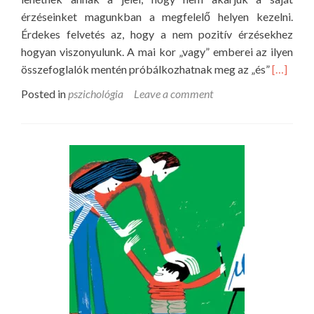
,
érzéseinket magunkban a megfelelő helyen kezelni.
m
Érdekes felvetés az, hogy a nem pozitív érzésekhez
e
hogyan viszonyulunk. A mai kor „vagy” emberei az ilyen
l
R
összefoglalók mentén próbálkozhatnak meg az „és”
[…]
l
e
Posted in
pszichológia
Leave a comment
y
a
e
d
l
m
g
o
y
r
e
e
r
a
m
b
e
o
k
u
e
t
d
É
ö
r