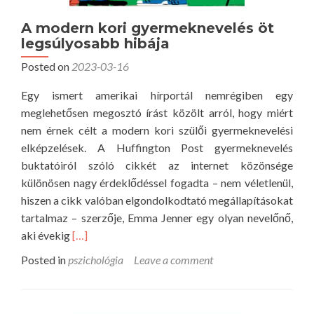
n
z
b
A modern kori gyermeknevelés öt
é
legsúlyosabb hibája
i
s
z
Posted on
2023-03-16
e
a
k
Egy ismert amerikai hírportál nemrégiben egy
l
e
meglehetősen megosztó írást közölt arról, hogy miért
m
l
nem érnek célt a modern kori szülői gyermeknevelési
á
ő
elképzelések. A Huffington Post gyermeknevelés
t
l
buktatóiról szóló cikkét az internet közönsége
n
m
különösen nagy érdeklődéssel fogadta – nem véletlenül,
ö
e
hiszen a cikk valóban elgondolkodtató megállapításokat
v
n
tartalmaz – szerzője, Emma Jenner egy olyan nevelőnő,
e
e
R
aki évekig
[…]
l
k
e
h
Posted in
pszichológia
Leave a comment
ü
a
e
l
d
t
n
m
e