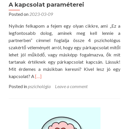
e
A kapcsolat paraméterei
e
l
g
Posted on
2023-03-09
k
s
i
Nyilván felkapom a fejem egy olyan cikkre, ami „Ez a
ú
b
legfontosabb dolog, aminek meg kell lennie a
l
e
partnerben” címmel foglalja össze 4 pszichológus
y
t
szakértő véleményét arról, hogy egy párkapcsolat mitől
o
e
lehet jól működő, vagy másképp fogalmazva, ők mit
s
g
tartanak értéknek egy párkapcsolat kapcsán. Lássuk!
a
s
Mit érdemes a másikban keresni? Kivel lesz jó egy
b
é
R
kapcsolat? A
[…]
b
g
e
h
Posted in
pszichológia
Leave a comment
e
a
i
k
d
b
e
m
á
t
o
j
m
r
a
é
e