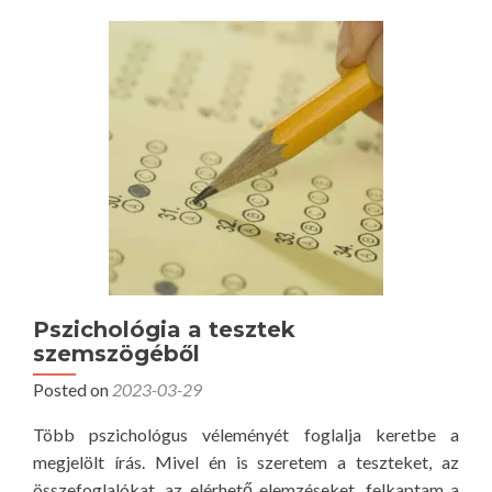
m
o
r
e
a
b
o
u
t
P
s
z
Pszichológia a tesztek
i
szemszögéből
c
Posted on
2023-03-29
h
o
Több pszichológus véleményét foglalja keretbe a
l
megjelölt írás. Mivel én is szeretem a teszteket, az
ó
összefoglalókat, az elérhető elemzéseket, felkaptam a