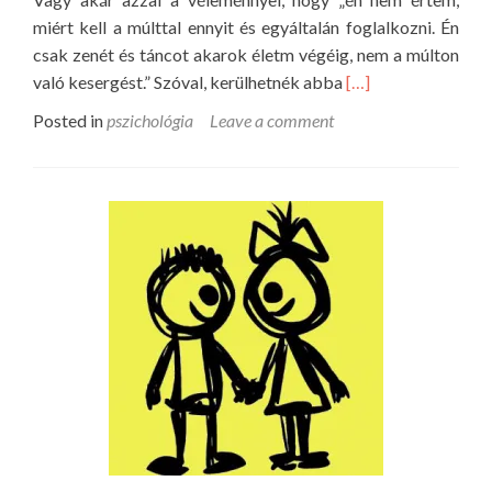
i
miért kell a múlttal ennyit és egyáltalán foglalkozni. Én
g
csak zenét és táncot akarok életm végéig, nem a múlton
y
R
való kesergést.” Szóval, kerülhetnék abba
[…]
e
e
Posted in
pszichológia
Leave a comment
r
a
m
d
e
m
k
o
n
r
e
e
v
a
e
b
l
o
é
u
s
t
ö
A
t
l
l