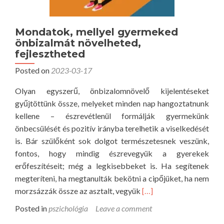
e
s
m
z
Mondatok, mellyel gyermeked
s
i
önbizalmát növelheted,
z
c
fejlesztheted
ö
h
g
Posted on
2023-03-17
o
é
l
Olyan egyszerű, önbizalomnövelő kijelentéseket
b
ó
gyűjtöttünk össze, melyeket minden nap hangoztatnunk
ő
g
kellene – észrevétlenül formálják gyermekünk
l
i
önbecsülését és pozitív irányba terelhetik a viselkedését
a
is. Bár szülőként sok dolgot természetesnek veszünk,
a
fontos, hogy mindig észrevegyük a gyerekek
t
erőfeszítéseit; még a legkisebbeket is. Ha segítenek
e
megteríteni, ha megtanulták bekötni a cipőjüket, ha nem
s
R
morzsázzák össze az asztalt, vegyük
[…]
z
e
Posted in
pszichológia
Leave a comment
t
a