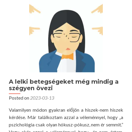
i
o
d
r
,
e
f
a
e
b
j
o
l
u
e
t
s
A
z
m
t
o
h
A lelki betegségeket még mindig a
d
e
szégyen övezi
e
t
Posted on
2023-03-13
r
e
n
d
Valamilyen módon gyakran előjön a hiszek-nem hiszek
k
kérdése. Már találkoztam azzal a véleménnyel, hogy „a
o
pszichológia csak olyan hókusz-pókusz, nem ér semmit.”
r
Vagy akár azzal a véleménnyel, hogy „én nem értem,