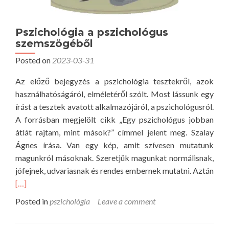
Pszichológia a pszichológus
szemszögéből
Posted on
2023-03-31
Az előző bejegyzés a pszichológia tesztekről, azok
használhatóságáról, elméletéről szólt. Most lássunk egy
írást a tesztek avatott alkalmazójáról, a pszichológusról.
A forrásban megjelölt cikk „Egy pszichológus jobban
átlát rajtam, mint mások?” címmel jelent meg. Szalay
Ágnes írása. Van egy kép, amit szívesen mutatunk
magunkról másoknak. Szeretjük magunkat normálisnak,
jófejnek, udvariasnak és rendes embernek mutatni. Aztán
R
[…]
e
Posted in
pszichológia
Leave a comment
a
d