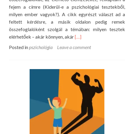
g
fejem a címre (Kiderül-e a pszichológiai tesztekből,
i
milyen ember vagyok?). A cikk egyrészt választ ad a
a
feltett kérdésre, a másik oldalon pedig remek
a
összefoglalóként szolgál a témában: milyen tesztek
p
R
elérhetőek – akár könnyen, akár
[…]
s
e
Posted in
pszichológia
Leave a comment
z
a
i
d
c
m
h
o
o
r
l
e
ó
a
g
b
u
o
s
u
s
t
z
P