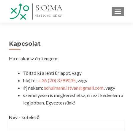
TOGGLE
Kapcsolat
Ha el akarsz érni engem:
Töltsd ki a lenti űrlapot, vagy
hívj fel:
+36 (20) 3799035
, vagy
írj nekem:
schulmann.istvan@gmail.com
, vagy
személyesen is megkereshetsz, én ezt kedvelem a
legjobban. Egyeztessünk!
Név
- kötelező