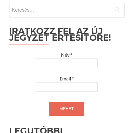
Keresés:
IRATKOZZ FEL AZ ÚJ
JEGYZET ÉRTESÍTŐRE!
Név *
Email *
LEGUTÓBBI