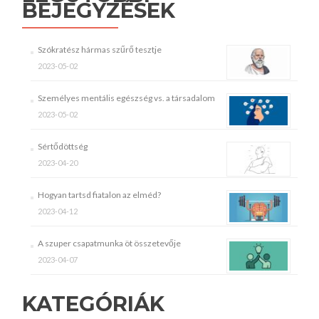
BEJEGYZÉSEK
Szókratész hármas szűrő tesztje
2023-05-02
Személyes mentális egészség vs. a társadalom
2023-05-02
Sértődöttség
2023-04-20
Hogyan tartsd fiatalon az elméd?
2023-04-12
A szuper csapatmunka öt összetevője
2023-04-07
KATEGÓRIÁK