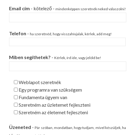
Email cím
- kötelező -
mindenképpen szeretnék neked válaszolni!
Telefon
-
ha szeretnéd, hogy visszahívjalak, kérlek, add meg!
Miben segíthetek?
-
Kérlek, írd ide, vagy jelöld be!
Weblapot szeretnék
Egy programra van szükségem
Fundamenta ügyem van
Szeretném az üzletemet fejleszteni
Szeretném az életemet fejleszteni
Üzeneted
-
Pár szóban, mondatban, hogy tudjam, mivel készüljek, ha