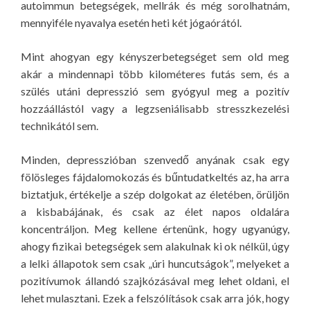
autoimmun betegségek, mellrák és még sorolhatnám,
mennyiféle nyavalya esetén heti két jógaórától.
Mint ahogyan egy kényszerbetegséget sem old meg
akár a mindennapi több kilométeres futás sem, és a
szülés utáni depresszió sem gyógyul meg a pozitív
hozzáállástól vagy a legzseniálisabb stresszkezelési
technikától sem.
Minden, depresszióban szenvedő anyának csak egy
fölösleges fájdalomokozás és bűntudatkeltés az, ha arra
biztatjuk, értékelje a szép dolgokat az életében, örüljön
a kisbabájának, és csak az élet napos oldalára
koncentráljon. Meg kellene értenünk, hogy ugyanúgy,
ahogy fizikai betegségek sem alakulnak ki ok nélkül, úgy
a lelki állapotok sem csak „úri huncutságok”, melyeket a
pozitívumok állandó szajkózásával meg lehet oldani, el
lehet mulasztani. Ezek a felszólítások csak arra jók, hogy