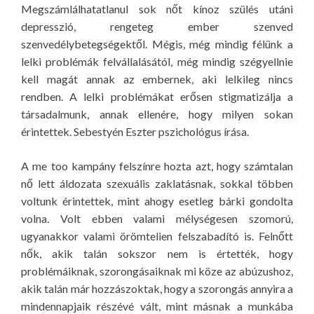
Megszámlálhatatlanul sok nőt kínoz szülés utáni
depresszió, rengeteg ember szenved
szenvedélybetegségektől. Mégis, még mindig félünk a
lelki problémák felvállalásától, még mindig szégyellnie
kell magát annak az embernek, aki lelkileg nincs
rendben. A lelki problémákat erősen stigmatizálja a
társadalmunk, annak ellenére, hogy milyen sokan
érintettek. Sebestyén Eszter pszichológus írása.
A me too kampány felszínre hozta azt, hogy számtalan
nő lett áldozata szexuális zaklatásnak, sokkal többen
voltunk érintettek, mint ahogy esetleg bárki gondolta
volna. Volt ebben valami mélységesen szomorú,
ugyanakkor valami örömtelien felszabadító is. Felnőtt
nők, akik talán sokszor nem is értették, hogy
problémáiknak, szorongásaiknak mi köze az abúzushoz,
akik talán már hozzászoktak, hogy a szorongás annyira a
mindennapjaik részévé vált, mint másnak a munkába