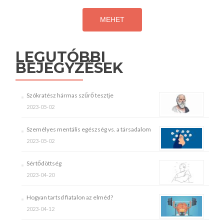
LEGUTÓBBI
BEJEGYZÉSEK
Szókratész hármas szűrő tesztje
2023-05-02
Személyes mentális egészség vs. a társadalom
2023-05-02
Sértődöttség
2023-04-20
Hogyan tartsd fiatalon az elméd?
2023-04-12