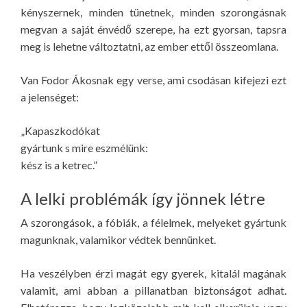
kényszernek, minden tünetnek, minden szorongásnak
megvan a saját énvédő szerepe, ha ezt gyorsan, tapsra
meg is lehetne változtatni, az ember ettől összeomlana.
Van Fodor Ákosnak egy verse, ami csodásan kifejezi ezt
a jelenséget:
„Kapaszkodókat
gyártunk s mire eszmélünk:
kész is a ketrec.”
A lelki problémák így jönnek létre
A szorongások, a fóbiák, a félelmek, melyeket gyártunk
magunknak, valamikor védtek bennünket.
Ha veszélyben érzi magát egy gyerek, kitalál magának
valamit, ami abban a pillanatban biztonságot adhat.