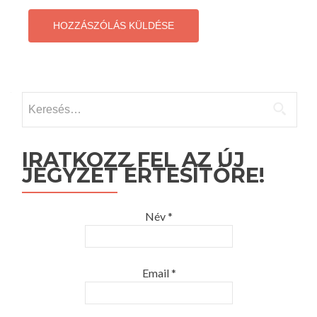
Keresés:
IRATKOZZ FEL AZ ÚJ
JEGYZET ÉRTESÍTŐRE!
Név *
Email *