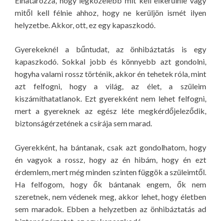
Elhatározza, hogy legközelebb mit kell elkerülnie vagy
mitől kell félnie ahhoz, hogy ne kerüljön ismét ilyen
helyzetbe. Akkor, ott, ez egy kapaszkodó.
Gyerekeknél a bűntudat, az önhibáztatás is egy
kapaszkodó. Sokkal jobb és könnyebb azt gondolni,
hogyha valami rossz történik, akkor én tehetek róla, mint
azt felfogni, hogy a világ, az élet, a szüleim
kiszámíthatatlanok. Ezt gyerekként nem lehet felfogni,
mert a gyereknek az egész léte megkérdőjeleződik,
biztonságérzetének a csírája sem marad.
Gyerekként, ha bántanak, csak azt gondolhatom, hogy
én vagyok a rossz, hogy az én hibám, hogy én ezt
érdemlem, mert még minden szinten függök a szüleimtől.
Ha felfogom, hogy ők bántanak engem, ők nem
szeretnek, nem védenek meg, akkor lehet, hogy életben
sem maradok. Ebben a helyzetben az önhibáztatás ad