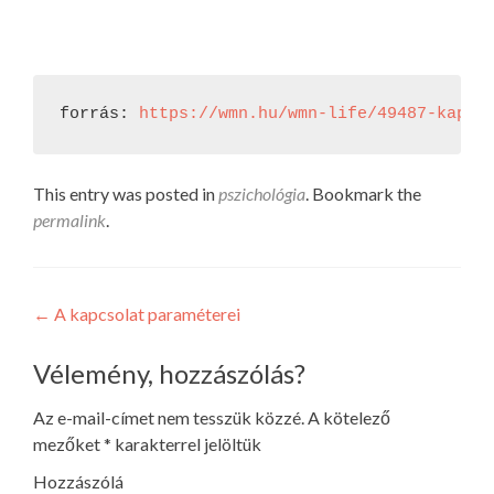
forrás: 
https://wmn.hu/wmn-life/49487-kapas
This entry was posted in
pszichológia
. Bookmark the
permalink
.
Bejegyzés
←
A kapcsolat paraméterei
navigáció
Vélemény, hozzászólás?
Az e-mail-címet nem tesszük közzé.
A kötelező
mezőket
*
karakterrel jelöltük
Hozzászólá