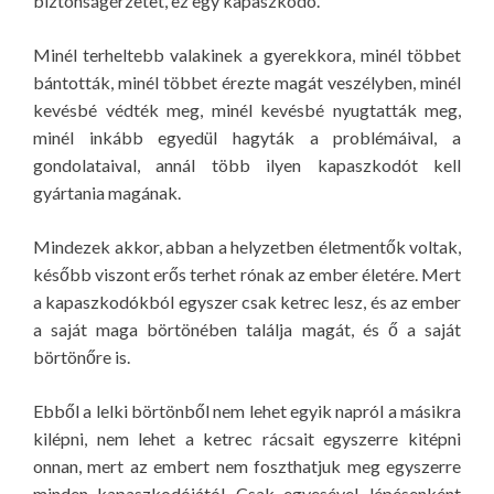
biztonságérzetet, ez egy kapaszkodó.
Minél terheltebb valakinek a gyerekkora, minél többet
bántották, minél többet érezte magát veszélyben, minél
kevésbé védték meg, minél kevésbé nyugtatták meg,
minél inkább egyedül hagyták a problémáival, a
gondolataival, annál több ilyen kapaszkodót kell
gyártania magának.
Mindezek akkor, abban a helyzetben életmentők voltak,
később viszont erős terhet rónak az ember életére. Mert
a kapaszkodókból egyszer csak ketrec lesz, és az ember
a saját maga börtönében találja magát, és ő a saját
börtönőre is.
Ebből a lelki börtönből nem lehet egyik napról a másikra
kilépni, nem lehet a ketrec rácsait egyszerre kitépni
onnan, mert az embert nem foszthatjuk meg egyszerre
minden kapaszkodójától. Csak egyesével, lépésenként