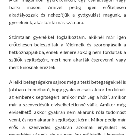
bárki máson. Amivel pedig igen erőteljesen
akadályozzuk és nehezítjük a gyógyulást magunk, a
gyerekeink, akár bárki más számára.
Számtalan gyerekkel foglalkoztam, akiknél már igen
erőteljesen beleszóltak a félelmeik és szorongásaik a
hétköznapjaikba, ennek ellenére sokáig nem fordultak a
szülők segítségért, mert nem akarták észrevenni, vagy
mert kínosnak érezték.
A lelki betegségekre sajnos még a testi betegségeknél is
jobban elmondható, hogy gyakran csak akkor fordulnak
az emberek segítségért, amikor már „ég a ház”, amikor
már a szenvedésük elviselhetetlenné válik. Amikor még
elviselhető, akkor gyakran nem akarunk róla tudomást
venni, és nem akarunk segítséget kérni. Mikor pedig már
erős a szenvedés, gyakran azonnali enyhülést és
megoldást várunk, de ez nem így működik. Ugyanúgy,