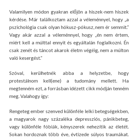
Valamilyen módon gyakran előjön a hiszek-nem hiszek
kérdése. Már találkoztam azzal a véleménnyel, hogy „a
pszichológia csak olyan hókusz-pókusz, nem ér semmit.”
Vagy akár azzal a véleménnyel, hogy „én nem értem,
miért kell a múlttal ennyit és egyáltalán foglalkozni. Én
csak zenét és táncot akarok életm végéig, nem a múlton
való kesergést.”
Szóval, kerülhetnék abba a helyzetbe, hogy
protestálnom kell(ene) a tudomány mellett. Ha
megtenném ezt, a forrásban idézett cikk módján tenném
meg. Valahogy így:
Rengeteg ember szenved különféle lelki betegségekben,
a magyarok nagy százaléka depressziós, pánikbeteg,
vagy különféle fóbiák, kényszerek nehezítik az életét.
Sokan hordoznak több éve, évtizede súlyos traumákat.