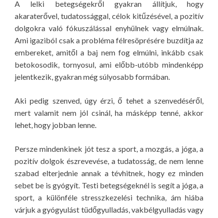
A lelki betegségekről gyakran állítjuk, hogy
akaraterővel, tudatossággal, célok kitűzésével, a pozitív
dolgokra való fókuszálással enyhülnek vagy elmúlnak.
Ami igaziból csak a probléma félresöprésére buzdítja az
embereket, amitől a baj nem fog elmúlni, inkább csak
betokosodik, tornyosul, ami előbb-utóbb mindenképp
jelentkezik, gyakran még súlyosabb formában.
Aki pedig szenved, úgy érzi, ő tehet a szenvedéséről,
mert valamit nem jól csinál, ha másképp tenné, akkor
lehet, hogy jobban lenne.
Persze mindenkinek jót tesz a sport, a mozgás, a jóga, a
pozitív dolgok észrevevése, a tudatosság, de nem lenne
szabad elterjednie annak a tévhitnek, hogy ez minden
sebet be is gyógyít. Testi betegségeknél is segít a jóga, a
sport, a különféle stresszkezelési technika, ám hiába
várjuk a gyógyulást tüdőgyulladás, vakbélgyulladás vagy