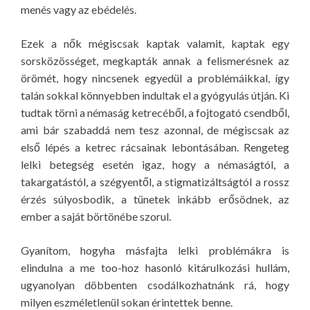
menés vagy az ebédelés.
Ezek a nők mégiscsak kaptak valamit, kaptak egy
sorsközösséget, megkapták annak a felismerésnek az
örömét, hogy nincsenek egyedül a problémáikkal, így
talán sokkal könnyebben indultak el a gyógyulás útján. Ki
tudtak törni a némaság ketrecéből, a fojtogató csendből,
ami bár szabaddá nem tesz azonnal, de mégiscsak az
első lépés a ketrec rácsainak lebontásában. Rengeteg
lelki betegség esetén igaz, hogy a némaságtól, a
takargatástól, a szégyentől, a stigmatizáltságtól a rossz
érzés súlyosbodik, a tünetek inkább erősödnek, az
ember a saját börtönébe szorul.
Gyanítom, hogyha másfajta lelki problémákra is
elindulna a me too-hoz hasonló kitárulkozási hullám,
ugyanolyan döbbenten csodálkozhatnánk rá, hogy
milyen eszméletlenül sokan érintettek benne.