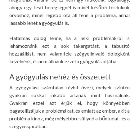
ahogy egy testi betegségnél is minél később fordulunk
orvoshoz, minél régebb óta áll fenn a probléma, annál
lassabb lehet a gyógyulás is.
Hatalmas dolog lenne, ha a lelki problémákról is
lehámoznánk ezt a sok takargatást, a tabusító
hozzáállást, nem valamiféle szégyellnivaló dologként
kezelnénk, és nem állnánk ezzel a gyógyulás útjába.
A gyógyulás nehéz és összetett
A gyógyulást számtalan tévhit övezi, melyek szintén
gyakran sokkal inkább ártanak mint használnak.
Gyakran ezzel azt érjük el, hogy könnyebben
bagatellizáljuk a problémákat, és emiatt az ember, akit a
probléma kínoz, még mélyebbre süllyed a bűntudat- és a
szégyenspirálban.