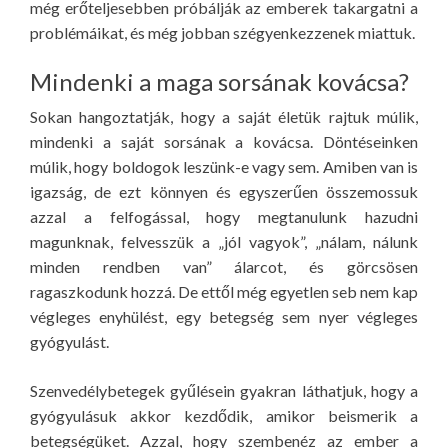
még erőteljesebben próbálják az emberek takargatni a
problémáikat, és még jobban szégyenkezzenek miattuk.
Mindenki a maga sorsának kovácsa?
Sokan hangoztatják, hogy a saját életük rajtuk múlik,
mindenki a saját sorsának a kovácsa. Döntéseinken
múlik, hogy boldogok leszünk-e vagy sem. Amiben van is
igazság, de ezt könnyen és egyszerűen összemossuk
azzal a felfogással, hogy megtanulunk hazudni
magunknak, felvesszük a „jól vagyok”, „nálam, nálunk
minden rendben van” álarcot, és görcsösen
ragaszkodunk hozzá. De ettől még egyetlen seb nem kap
végleges enyhülést, egy betegség sem nyer végleges
gyógyulást.
Szenvedélybetegek gyűlésein gyakran láthatjuk, hogy a
gyógyulásuk akkor kezdődik, amikor beismerik a
betegségüket. Azzal, hogy szembenéz az ember a