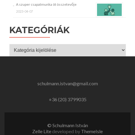
A szuper csapatmunka öt összetevője
2023-04-07
KATEGÓRIÁK
Kategóriák
schulmann.istvan@gmail.com
+36 (20) 3799035
© Schulmann István
Zelle Lite
developed by
ThemeIsle