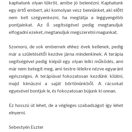
kaphatunk olyan tükröt, amibe jó belenézni. Kaphatunk
egy értő embert, aki komolyan vesz bennünket, aki előtt
nem kell szégyenkezni, ha meglátja a leggyengébb
pontjainkat. Az ő segítségével pedig megtanuljuk
elfogadni ezeket, megtanuljuk megszeretni magunkat.
Szomorú, de sok embernek ehhez évek kellenek, pedig
már a születésétől kezdve járna mindenkinek. A terápia
segítségével pedig kiépül egy olyan lelki működés, ami
már nem betegít meg, ami testre-lélekre nézve egyaránt
egészséges. A terápiával fokozatosan kezdünk kilátni,
majd kimászni a saját börtönünkből. A rácsokat
egyesével bontjuk le, és fokozatosan bújunk ki onnan.
Ez hosszú út lehet, de a végleges szabadságot így lehet
elnyerni.
Sebestyén Eszter