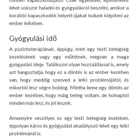
lehet sokszor haladni és gyógyulásról beszélni, amikor a
korábbi kapaszkodók helyett újakat tudunk kiépíteni az
ember lelkében.
Gyógyulási idő
A pszichoterápiának, éppúgy, mint egy testi betegség
kezelésének vagy egy műtétnek, megvan a maga
gyógyulási ideje. Találkozni olyan hozzáállással is, amely
azt hangoztatja, hogy ez a döntés is az ember kezében
van, hogy meddig szenved a lelki problémájától, és
mikortól lesz végre boldog. Mintha lenne egy döntés az
ember kezében, hogy máig beteg voltam, de holnaptól
minden más lesz, és jól leszek.
Amennyire veszélyes ez egy testi betegség esetében,
éppolyan káros és gyógyulást akadályozó lehet egy lelki
problémánál is.