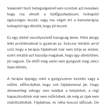
Valamiért testi betegségeknél sem szoktuk azt mondani,
hogy ma elmúlt a tüdőgyulladásom, holnaptól
egészséges leszek, vagy ma véget ért a kemoterápia,
holnaptól úgy döntök, hogy jól leszek.
Ez egy életet veszélyeztető hazugság lenne. Mint ahogy
lelki problémáknál is gyakran az. Sokszor inkább arról
szól, hogy a terápia fájdalmait már nem bírja az ember,
ezért inkább azt hazudja magának, hogy úgy döntöttem,
jól vagyok. De ettől még senki nem gyógyult meg, nincs
ilyen döntés.
A terápia éppúgy, mint a gyógyszeres kezelés vagy a
műtét, előfordulhat, hogy sok fájdalommal jár. Hogy
átmenetileg sehogy sem találjuk a helyünket, a régi
kapaszkodóink már nem működnek, de még az újak nem
stabilizálódtak. Fájdalmas, és néha hosszú időszak. De