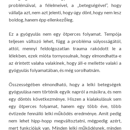
problémáival, a félelmeivel, a „betegségével”, hogy
vállalja azt, nem azt jelenti, hogy úgy dönt, hogy nem lesz
boldog, hanem épp ellenkezőleg.
Ez a gyógyulás nem egy ötperces folyamat. Tempója
teljesen változó lehet, függ a probléma súlyosságától,
attól, mennyi feldolgozatlan trauma rakódott le a
lélekben, ezek mióta tornyosulnak, hogy elmondhatta-e
az érintett valaha valakinek, hogy áll-e mellette valaki a
gyógyulás folyamatában, és még sorolhatnám.
Összességében elmondható, hogy a lelki betegségek
gyógyulása nem történik egyik napról a másikra, és nem
egy döntés következménye. Hiszen a kialakulásuk sem
egy ötperces folyamat, hanem egy több éve, több
évtizede fennálló lelki működés eredménye. Amit pedig
nem lehet hipp-hopp megváltoztatni, mégpedig azért,
mert funkciójuk van. Minden lelki működésnek, minden