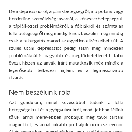
De a depresszióról, a pánikbetegségről, a bipoláris vagy
borderline személyiségzavarról, a kényszerbetegségről,
a táplálkozási problémákról, a fóbiákról és számtalan
lelki betegségről még mindig kínos beszélni, még mindig
csak a takargatás marad az egyetlen elképzelhető út. A
szülés utáni depressziót pedig talán még mindezen
problémáknál is nagyobb és megtörhetetlenebb tabu
övezi, hiszen az anyák iránt mutatkozik még mindig a
legerősebb ítélkezési hajlam, és a legmasszívabb
elvárás.
Nem beszélünk róla
Azt gondolom, minél kevesebbet tudunk a lelki
betegségekről és a gyógyulásukról, annál jobban félünk
tőlük, annál merevebben próbáljuk meg távol tartani
magunktól, és annál inkább próbáljuk nem észrevenni.
Akár magunkon, gyerekeinken, egy családtagon vagy