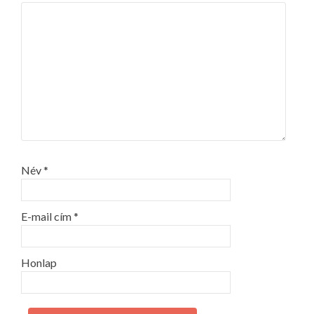
forrás: 
https://wiki.szkeptikus.hu/wiki/N%
Név
*
E-mail cím
*
Honlap