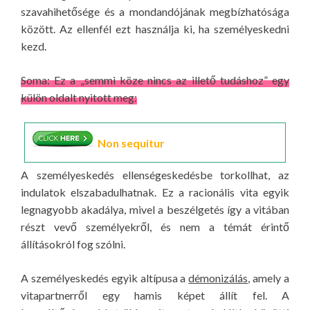
szavahihetősége és a mondandójának megbízhatósága
között. Az ellenfél ezt használja ki, ha személyeskedni
kezd.
Soma: Ez a „semmi köze nincs az illető tudáshoz” egy
külön oldalt nyitott meg:
Non sequitur
A non sequitur egy érvelési hiba, amikor egymástól
A személyeskedés ellenségeskedésbe torkollhat, az
független állítás(ok)ból egy hamis konklúziót vonunk
indulatok elszabadulhatnak. Ez a racionális vita egyik
le. A szó jelentése:
nem következik.
legnagyobb akadálya, mivel a beszélgetés így a vitában
részt vevő személyekről, és nem a témát érintő
Példák:
állításokról fog szólni.
A lenti példák az Atheist Experience c. rádióműsor
A személyeskedés egyik altípusa a
démonizálás
, amely a
egyik betelefonálójától származnak:
vitapartnerről egy hamis képet állít fel. A