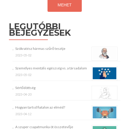
LEGUTÓBBI
BEJEGYZÉSEK
Szókratész hármas szűrő tesztje
2023-05-02
Személyes mentális egészség vs. a társadalom
2023-05-02
Sértődöttség
2023-04-20
Hogyan tartsd fiatalon az elméd?
2023-04-12
A szuper csapatmunka öt összetevője