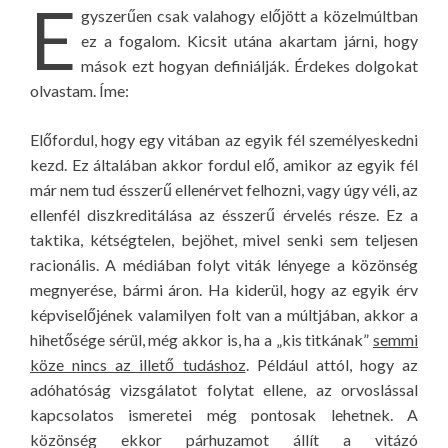
E
gyszerűen csak valahogy előjött a közelmúltban
ez a fogalom. Kicsit utána akartam járni, hogy
mások ezt hogyan definiálják. Érdekes dolgokat
olvastam. Íme:
Előfordul, hogy egy vitában az egyik fél személyeskedni
kezd. Ez általában akkor fordul elő, amikor az egyik fél
már nem tud ésszerű ellenérvet felhozni, vagy úgy véli, az
ellenfél diszkreditálása az ésszerű érvelés része. Ez a
taktika, kétségtelen, bejöhet, mivel senki sem teljesen
racionális. A médiában folyt viták lényege a közönség
megnyerése, bármi áron. Ha kiderül, hogy az egyik érv
képviselőjének valamilyen folt van a múltjában, akkor a
hihetősége sérül, még akkor is, ha a „kis titkának”
semmi
köze nincs az illető tudáshoz
. Például attól, hogy az
adóhatóság vizsgálatot folytat ellene, az orvoslással
kapcsolatos ismeretei még pontosak lehetnek. A
közönség ekkor párhuzamot állít a vitázó