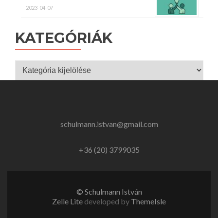
2023-04-07
KATEGÓRIÁK
Kategóriák
schulmann.istvan@gmail.com
+36 (20) 3799035
© Schulmann István
Zelle Lite
developed by
ThemeIsle