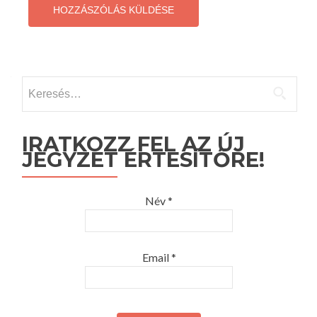
Keresés:
IRATKOZZ FEL AZ ÚJ
JEGYZET ÉRTESÍTŐRE!
Név *
Email *