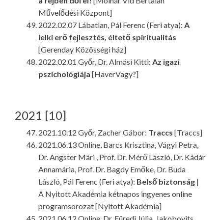
a fejben dől el!
[Molnár Vid Bertalan
Művelődési Központ]
2022.02.07 Lábatlan, Pál Ferenc (Feri atya):
A
lelki erő fejlesztés, éltető spiritualitás
[Gerenday Közösségi ház]
2022.02.01 Győr, Dr. Almási Kitti:
Az igazi
pszichológiája
[HaverVagy?]
2021 [10]
2021.10.12 Győr, Zacher Gábor:
Traccs
[Traccs]
2021.06.13 Online, Barcs Krisztina, Vágyi Petra,
Dr. Angster Mári , Prof. Dr. Mérő László, Dr. Kádár
Annamária, Prof. Dr. Bagdy Emőke, Dr. Buda
László, Pál Ferenc (Feri atya):
Belső biztonság
|
A Nyitott Akadémia kétnapos ingyenes online
programsorozat [Nyitott Akadémia]
2021.06.12 Online, Dr. Füredi Júlia, Jakobovits