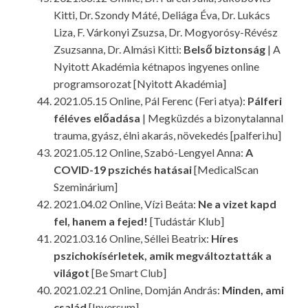
Kitti, Dr. Szondy Máté, Deliága Éva, Dr. Lukács
Liza, F. Várkonyi Zsuzsa, Dr. Mogyorósy-Révész
Zsuzsanna, Dr. Almási Kitti:
Belső biztonság
| A
Nyitott Akadémia kétnapos ingyenes online
programsorozat [Nyitott Akadémia]
2021.05.15 Online, Pál Ferenc (Feri atya):
Pálferi
féléves előadása
| Megküzdés a bizonytalannal
trauma, gyász, élni akarás, növekedés​ [palferi.hu]
2021.05.12 Online, Szabó-Lengyel Anna:
A
COVID-19 pszichés hatásai
[MedicalScan
Szeminárium]
2021.04.02 Online, Vízi Beáta:
Ne a vizet kapd
fel, hanem a fejed!
[Tudástár Klub]
2021.03.16 Online, Séllei Beatrix:
Híres
pszichokísérletek, amik megváltoztatták a
világot
[Be Smart Club]
2021.02.21 Online, Domján András:
Minden, ami
család
[Inversum]