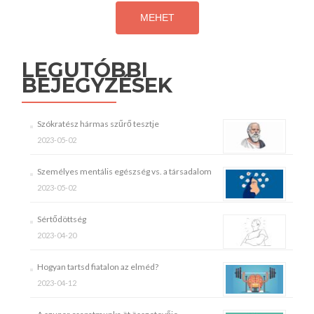
LEGUTÓBBI
BEJEGYZÉSEK
Szókratész hármas szűrő tesztje
2023-05-02
Személyes mentális egészség vs. a társadalom
2023-05-02
Sértődöttség
2023-04-20
Hogyan tartsd fiatalon az elméd?
2023-04-12