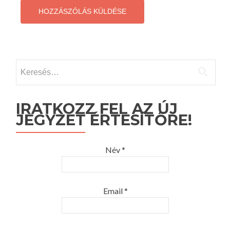
Keresés:
IRATKOZZ FEL AZ ÚJ
JEGYZET ÉRTESÍTŐRE!
Név *
Email *