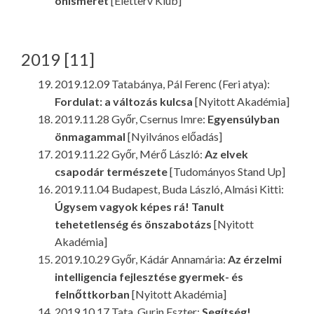
önismeret
[Életterv Klub]
2019 [11]
2019.12.09 Tatabánya, Pál Ferenc (Feri atya):
Fordulat: a változás kulcsa
[Nyitott Akadémia]
2019.11.28 Győr, Csernus Imre:
Egyensúlyban
önmagammal
[Nyilvános előadás]
2019.11.22 Győr, Mérő László:
Az elvek
csapodár természete
[Tudományos Stand Up]
2019.11.04 Budapest, Buda László, Almási Kitti:
Úgysem vagyok képes rá! Tanult
tehetetlenség és önszabotázs
[Nyitott
Akadémia]
2019.10.29 Győr, Kádár Annamária:
Az érzelmi
intelligencia fejlesztése gyermek- és
felnőttkorban
[Nyitott Akadémia]
2019.10.17 Tata, Gurin Eszter:
Segítség!