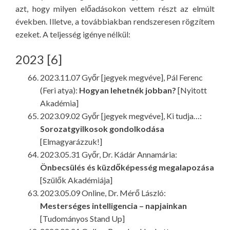
azt, hogy milyen előadásokon vettem részt az elmúlt
években. Illetve, a továbbiakban rendszeresen rögzítem
ezeket. A teljesség igénye nélkül:
2023 [6]
2023.11.07 Győr [jegyek megvéve], Pál Ferenc
(Feri atya):
Hogyan lehetnék jobban?
[Nyitott
Akadémia]
2023.09.02 Győr [jegyek megvéve], Ki tudja…:
Sorozatgyilkosok gondolkodása
[Elmagyarázzuk!]
2023.05.31 Győr, Dr. Kádár Annamária:
Önbecsülés és küzdőképesség megalapozása
[Szülők Akadémiája]
2023.05.09 Online, Dr. Mérő László:
Mesterséges intelligencia – napjainkan
[Tudományos Stand Up]