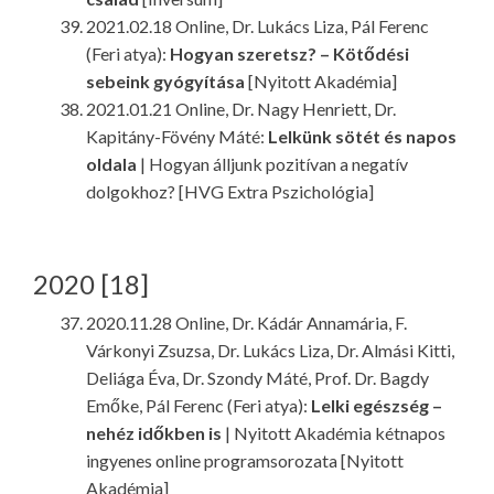
2021.02.18 Online, Dr. Lukács Liza, Pál Ferenc
(Feri atya):
Hogyan szeretsz? – Kötődési
sebeink gyógyítása
[Nyitott Akadémia]
2021.01.21 Online, Dr. Nagy Henriett, Dr.
Kapitány-Fövény Máté:
Lelkünk sötét és napos
oldala
| Hogyan álljunk pozitívan a negatív
dolgokhoz? [HVG Extra Pszichológia]
2020 [18]
2020.11.28 Online, Dr. Kádár Annamária, F.
Várkonyi Zsuzsa, Dr. Lukács Liza, Dr. Almási Kitti,
Deliága Éva, Dr. Szondy Máté, Prof. Dr. Bagdy
Emőke, Pál Ferenc (Feri atya):
Lelki egészség –
nehéz időkben is
| Nyitott Akadémia kétnapos
ingyenes online programsorozata [Nyitott
Akadémia]