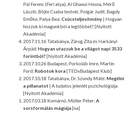
Pál Ferenc (Feri atya), Al Ghaoui Hesna, Mérő
László, Böjte Csaba testvér, Polgár Judit, Bagdy
Emőke, Palya Bea:
Csúcsteljesítmény
| Hogyan
hozzuk ki magunkból a legtöbbet? [Nyitott
Akadémia]
2017.11.16 Tatabánya, Zárug Zita és Harkányi
Árpád:
Hogyan utazzuk be a világot napi 3533
forintból?
[Nyitott Akadémia]
2017.10.26 Budapest, Porkoláb Imre, Martin
Ford:
Robotok kora
[TEDxBudapest Klub]
2017.10.18 Tatabánya, Dr. Szondy Máté:
Megélni
a pillanatot
| A tudatos jelenlét pszichológiája
[Nyitott Akadémia]
2017.03.18 Komárnó, Müller Péter:
A
sorsformálás mágiája
[na]