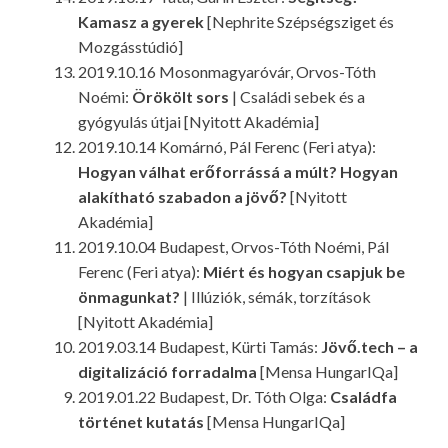
Kamasz a gyerek
[Nephrite Szépségsziget és
Mozgásstúdió]
2019.10.16 Mosonmagyaróvár, Orvos-Tóth
Noémi:
Örökölt sors
| Családi sebek és a
gyógyulás útjai [Nyitott Akadémia]
2019.10.14 Komárnó, Pál Ferenc (Feri atya):
Hogyan válhat erőforrássá a múlt? Hogyan
alakítható szabadon a jövő?
[Nyitott
Akadémia]
2019.10.04 Budapest, Orvos-Tóth Noémi, Pál
Ferenc (Feri atya):
Miért és hogyan csapjuk be
önmagunkat?
| Illúziók, sémák, torzítások
[Nyitott Akadémia]
2019.03.14 Budapest, Kürti Tamás:
Jövő.tech – a
digitalizáció forradalma
[Mensa HungarIQa]
2019.01.22 Budapest, Dr. Tóth Olga:
Családfa
történet kutatás
[Mensa HungarIQa]