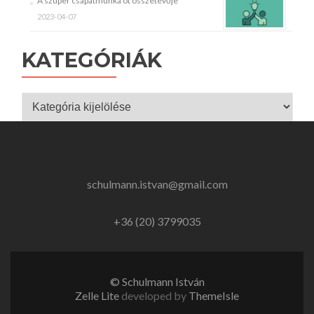
A szuper csapatmunka öt összetevője
2023-04-07
KATEGÓRIÁK
Kategóriák
schulmann.istvan@gmail.com
+36 (20) 3799035
© Schulmann István
Zelle Lite
developed by
ThemeIsle