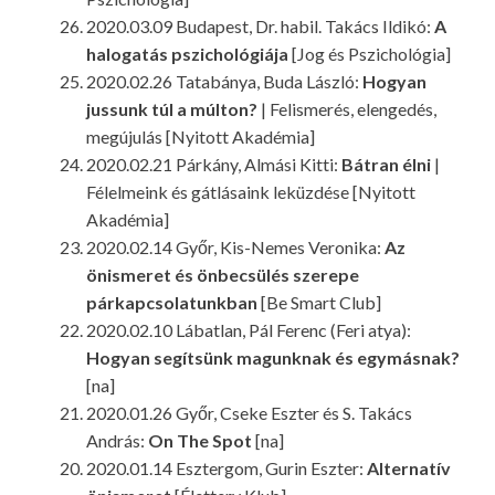
2020.03.09 Budapest, Dr. habil. Takács Ildikó:
A
halogatás pszichológiája
[Jog és Pszichológia]
2020.02.26 Tatabánya, Buda László:
Hogyan
jussunk túl a múlton?
| Felismerés, elengedés,
megújulás [Nyitott Akadémia]
2020.02.21 Párkány, Almási Kitti:
Bátran élni
|
Félelmeink és gátlásaink leküzdése [Nyitott
Akadémia]
2020.02.14 Győr, Kis-Nemes Veronika:
Az
önismeret és önbecsülés szerepe
párkapcsolatunkban
[Be Smart Club]
2020.02.10 Lábatlan, Pál Ferenc (Feri atya):
Hogyan segítsünk magunknak és egymásnak?
[na]
2020.01.26 Győr, Cseke Eszter és S. Takács
András:
On The Spot
[na]
2020.01.14 Esztergom, Gurin Eszter:
Alternatív