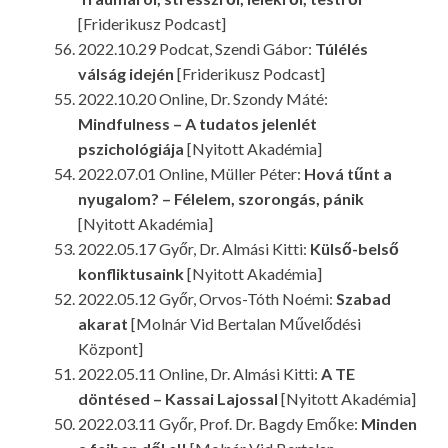
[Friderikusz Podcast]
2022.10.29 Podcat, Szendi Gábor:
Túlélés
válság idején
[Friderikusz Podcast]
2022.10.20 Online, Dr. Szondy Máté:
Mindfulness – A tudatos jelenlét
pszichológiája
[Nyitott Akadémia]
2022.07.01 Online, Müller Péter:
Hová tűnt a
nyugalom? – Félelem, szorongás, pánik
[Nyitott Akadémia]
2022.05.17 Győr, Dr. Almási Kitti:
Külső-belső
konfliktusaink
[Nyitott Akadémia]
2022.05.12 Győr, Orvos-Tóth Noémi:
Szabad
akarat
[Molnár Vid Bertalan Művelődési
Központ]
2022.05.11 Online, Dr. Almási Kitti:
A TE
döntésed – Kassai Lajossal
[Nyitott Akadémia]
2022.03.11 Győr, Prof. Dr. Bagdy Emőke:
Minden