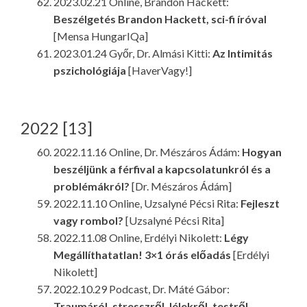
2023.02.21 Online, Brandon Hackett:
Beszélgetés Brandon Hackett, sci-fi íróval
[Mensa HungarIQa]
2023.01.24 Győr, Dr. Almási Kitti:
Az Intimitás
pszichológiája
[HaverVagy!]
2022 [13]
2022.11.16 Online, Dr. Mészáros Ádám:
Hogyan
beszéljünk a férfival a kapcsolatunkról és a
problémákról?
[Dr. Mészáros Ádám]
2022.11.10 Online, Uzsalyné Pécsi Rita:
Fejleszt
vagy rombol?
[Uzsalyné Pécsi Rita]
2022.11.08 Online, Erdélyi Nikolett:
Légy
Megállíthatatlan! 3×1 órás előadás
[Erdélyi
Nikolett]
2022.10.29 Podcast, Dr. Máté Gábor:
Traumáról, stresszről, lélekről, testről