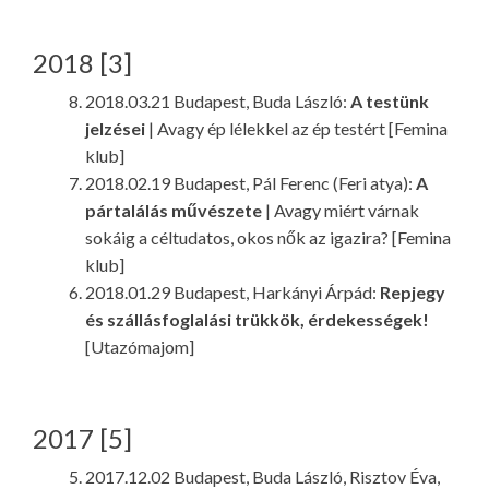
2018 [3]
2018.03.21 Budapest, Buda László:
A testünk
jelzései
| Avagy ép lélekkel az ép testért [Femina
klub]
2018.02.19 Budapest, Pál Ferenc (Feri atya):
A
pártalálás művészete
| Avagy miért várnak
sokáig a céltudatos, okos nők az igazira? [Femina
klub]
2018.01.29 Budapest, Harkányi Árpád:
Repjegy
és szállásfoglalási trükkök, érdekességek!
[Utazómajom]
2017 [5]
2017.12.02 Budapest, Buda László, Risztov Éva,