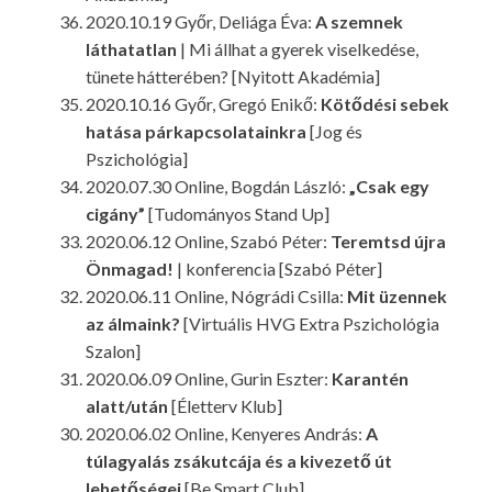
2020.10.19 Győr, Deliága Éva:
A szemnek
láthatatlan
| Mi állhat a gyerek viselkedése,
tünete hátterében? [Nyitott Akadémia]
2020.10.16 Győr, Gregó Enikő:
Kötődési sebek
hatása párkapcsolatainkra
[Jog és
Pszichológia]
2020.07.30 Online, Bogdán László:
„Csak egy
cigány”
[Tudományos Stand Up]
2020.06.12 Online, Szabó Péter:
Teremtsd újra
Önmagad!
| konferencia [Szabó Péter]
2020.06.11 Online, Nógrádi Csilla:
Mit üzennek
az álmaink?
[Virtuális HVG Extra Pszichológia
Szalon]
2020.06.09 Online, Gurin Eszter:
Karantén
alatt/után
[Életterv Klub]
2020.06.02 Online, Kenyeres András:
A
túlagyalás zsákutcája és a kivezető út
lehetőségei
[Be Smart Club]