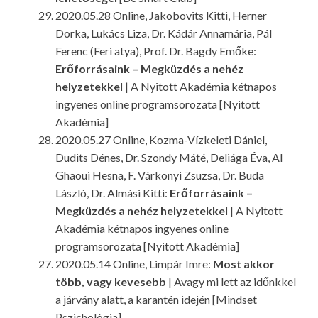
2020.05.28 Online, Jakobovits Kitti, Herner
Dorka, Lukács Liza, Dr. Kádár Annamária, Pál
Ferenc (Feri atya), Prof. Dr. Bagdy Emőke:
Erőforrásaink – Megküzdés a nehéz
helyzetekkel
| A Nyitott Akadémia kétnapos
ingyenes online programsorozata [Nyitott
Akadémia]
2020.05.27 Online, Kozma-Vízkeleti Dániel,
Dudits Dénes, Dr. Szondy Máté, Deliága Éva, Al
Ghaoui Hesna, F. Várkonyi Zsuzsa, Dr. Buda
László, Dr. Almási Kitti:
Erőforrásaink –
Megküzdés a nehéz helyzetekkel
| A Nyitott
Akadémia kétnapos ingyenes online
programsorozata [Nyitott Akadémia]
2020.05.14 Online, Limpár Imre:
Most akkor
több, vagy kevesebb
| Avagy mi lett az időnkkel
a járvány alatt, a karantén idején [Mindset
Pszichológia]