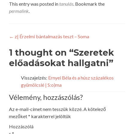
This entry was posted in
tanulás
. Bookmark the
permalink
.
Bejegyzés
←
z| Érzelmi bántalmazás teszt – Soma
navigáció
1 thought on “
Szeretek
előadásokat hallgatni
”
Visszajelzés:
Ernyei Béla és a húsz százalékos
gyümölcslé | S:o)ma
Vélemény, hozzászólás?
Az e-mail-címet nem tesszük közzé.
A kötelező
mezőket
*
karakterrel jelöltük
Hozzászólá
s
*