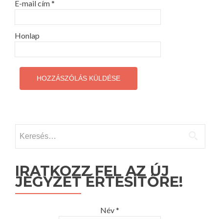
E-mail cím
*
Honlap
Keresés:
IRATKOZZ FEL AZ ÚJ
JEGYZET ÉRTESÍTŐRE!
Név *