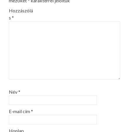
mezőket
*
karakterrel jelöltük
Hozzászólá
s
*
Név
*
E-mail cím
*
Honlap