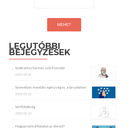
LEGUTÓBBI
BEJEGYZÉSEK
Szókratész hármas szűrő tesztje
2023-05-02
Személyes mentális egészség vs. a társadalom
2023-05-02
Sértődöttség
2023-04-20
Hogyan tartsd fiatalon az elméd?