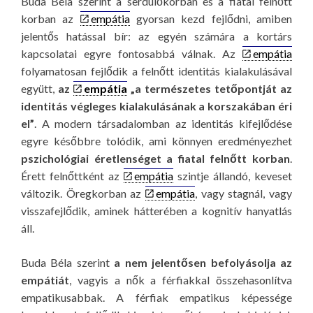
Buda Béla szerint a serdülőkorban és a fiatal felnőtt
korban az
empátia
gyorsan kezd fejlődni, amiben
jelentős hatással bír: az egyén számára a kortárs
kapcsolatai egyre fontosabbá válnak. Az
empátia
folyamatosan fejlődik a felnőtt identitás kialakulásával
együtt,
az
empátia
„a természetes tetőpontját az
identitás végleges kialakulásának a korszakában éri
el”
. A modern társadalomban az identitás kifejlődése
egyre későbbre tolódik, ami könnyen eredményezhet
pszichológiai éretlenséget a fiatal felnőtt korban
.
Érett felnőttként az
empátia
szintje állandó, keveset
változik. Öregkorban az
empátia
, vagy stagnál, vagy
visszafejlődik, aminek hátterében a kognitív hanyatlás
áll.
Buda Béla szerint
a nem jelentősen befolyásolja az
empátiát
, vagyis a nők a férfiakkal összehasonlítva
empatikusabbak. A férfiak empatikus képessége