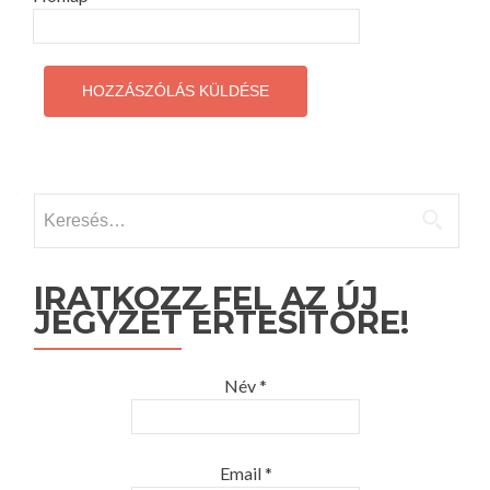
Keresés:
IRATKOZZ FEL AZ ÚJ
JEGYZET ÉRTESÍTŐRE!
Név *
Email *