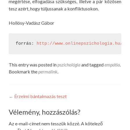
megértése, elfogadása szükséges, illetve a pár közösen
tesz azért, hogy túljussanak a konfliktusokon.
Hollósy-Vadász Gábor
forrás: 
http://www.onlinepszichologia.hu/bl
This entry was posted in
pszichológia
and tagged
empátia
.
Bookmark the
permalink
.
Bejegyzés
←
Érzelmi bántalmazás teszt
navigáció
Vélemény, hozzászólás?
Az e-mail-címet nem tesszük közzé.
A kötelező