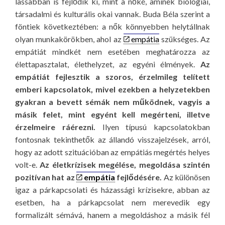
lassabban is fejlődik ki, mint a nőké, aminek biológiai,
társadalmi és kulturális okai vannak. Buda Béla szerint a
föntiek következtében: a nők könnyebben helytállnak
olyan munkakörökben, ahol az
empátia
szükséges. Az
empátiát mindkét nem esetében meghatározza az
élettapasztalat, élethelyzet, az egyéni élmények.
Az
empátiát fejlesztik a szoros, érzelmileg telített
emberi kapcsolatok, mivel ezekben a helyzetekben
gyakran a bevett sémák nem működnek, vagyis a
másik felet, mint egyént kell megérteni, illetve
érzelmeire ráérezni.
Ilyen típusú kapcsolatokban
fontosnak tekinthetők az állandó visszajelzések, arról,
hogy az adott szituációban az empátiás megértés helyes
volt-e.
Az életkrízisek megélése, megoldása szintén
pozitívan hat az
empátia
fejlődésére.
Az különösen
igaz a párkapcsolati és házassági krízisekre, abban az
esetben, ha a párkapcsolat nem merevedik egy
formalizált sémává, hanem a megoldáshoz a másik fél