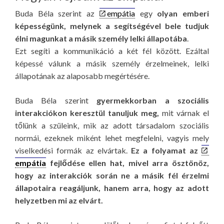
Buda Béla szerint az
empátia
egy
olyan emberi
képességünk, melynek a segítségével bele tudjuk
élni magunkat a másik személy lelki állapotába
.
Ezt segíti a kommunikáció a két fél között. Ezáltal
képessé válunk a másik személy érzelmeinek, lelki
állapotának az alaposabb megértésére.
Buda Béla szerint
gyermekkorban a szociális
interakciókon keresztül tanuljuk meg,
mit várnak el
tőlünk a szüleink, mik az adott társadalom szociális
normái, ezeknek miként lehet megfelelni, vagyis mely
viselkedési formák az elvártak.
Ez a folyamat az
empátia
fejlődése ellen hat, mivel arra ösztönöz,
hogy az interakciók során ne a másik fél érzelmi
állapotaira reagáljunk, hanem arra, hogy az adott
helyzetben mi az elvárt.