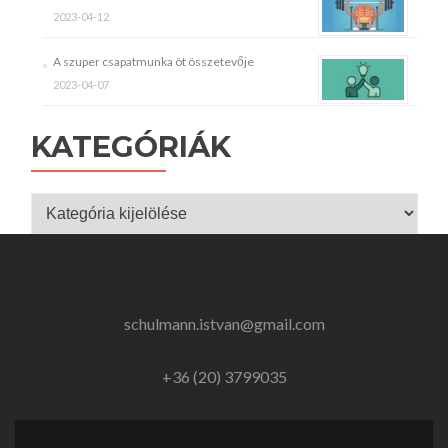
2023-04-12
A szuper csapatmunka öt összetevője
2023-04-07
KATEGÓRIÁK
Kategóriák
schulmann.istvan@gmail.com
+36 (20) 3799035