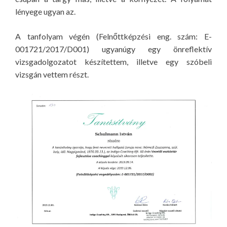
lényege ugyan az.
A tanfolyam végén (Felnőttképzési eng. szám: E-
001721/2017/D001) ugyanúgy egy önreflektív
vizsgadolgozatot készítettem, illetve egy szóbeli
vizsgán vettem részt.