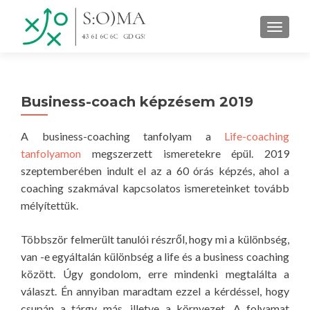
TOGGLE
Business-coach képzésem 2019
A business-coaching tanfolyam a
Life-coaching
tanfolyamon
megszerzett ismeretekre épül. 2019
szeptemberében indult el az a 60 órás képzés, ahol a
coaching szakmával kapcsolatos ismereteinket tovább
mélyítettük.
Többször felmerült tanulói részről, hogy mi a különbség,
van -e egyáltalán különbség a life és a business coaching
között. Úgy gondolom, erre mindenki megtalálta a
választ. Én annyiban maradtam ezzel a kérdéssel, hogy
csupán a tárgy más, illetve a környezet. A folyamat