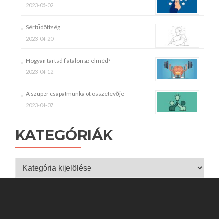
2023-05-02
Sértődöttség
2023-04-20
Hogyan tartsd fiatalon az elméd?
2023-04-12
A szuper csapatmunka öt összetevője
2023-04-07
KATEGÓRIÁK
Kategóriák