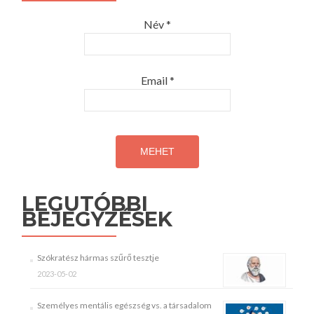
Név *
Email *
LEGUTÓBBI
BEJEGYZÉSEK
Szókratész hármas szűrő tesztje
2023-05-02
Személyes mentális egészség vs. a társadalom